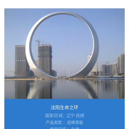
沈阳生命之环
国家/区域：辽宁·抚顺
产品类型 ：铝蜂窝板