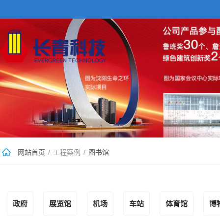
网站首页
/
工程案例
/
图书馆
政府
展览馆
机场
车站
体育馆
博